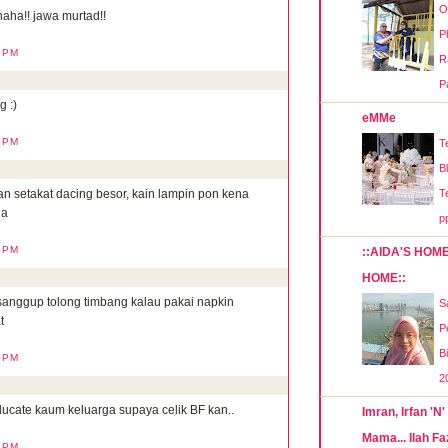
O
haha!! jawa murtad!!
P
1 PM
R
P
 :)
eMMe
3 PM
T
B
T
n setakat dacing besor, kain lampin pon kena
ha
p
4 PM
::AIDA'S HOM
HOME::
sanggup tolong timbang kalau pakai napkin
S
t
P
B
5 PM
2
educate kaum keluarga supaya celik BF kan..
Imran, Irfan 'N'
Mama... Ilah Fa
5 PM