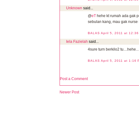
Unknown
said...
@
eT
hehe kt rumah ada gak pe
sebulan kang, mau gak nurse 
BALAS
April 5, 2011 at 12:3
Iela Fazielah
said...
4sure turn berkilo2 tu....hehe...
BALAS
April 5, 2011 at 1:16
Post a Comment
Newer Post