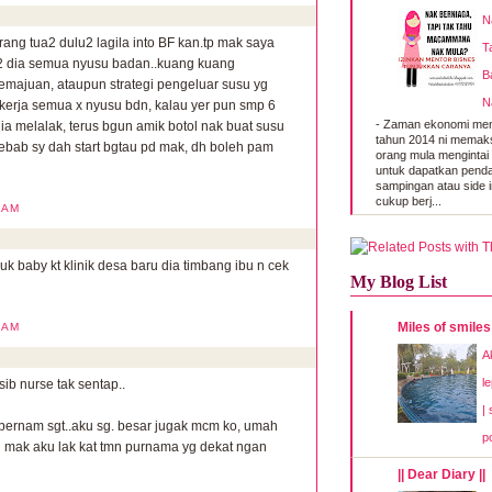
N
rang tua2 dulu2 lagila into BF kan.tp mak saya
T
k2 dia semua nyusu badan..kuang kuang
B
majuan, ataupun strategi pengeluar susu yg
N
kerja semua x nyusu bdn, kalau yer pun smp 6
-
Zaman ekonomi men
u dia melalak, terus bgun amik botol nak buat susu
tahun 2014 ni memak
sebab sy dah start bgtau pd mak, dh boleh pam
orang mula mengintai
untuk dapatkan pend
sampingan atau side 
cukup berj...
2 AM
k baby kt klinik desa baru dia timbang ibu n cek
My Blog List
Miles of smiles
9 AM
Ak
l
b nurse tak sentap..
|
 bernam sgt..aku sg. besar jugak mcm ko, umah
p
h mak aku lak kat tmn purnama yg dekat ngan
|| Dear Diary ||