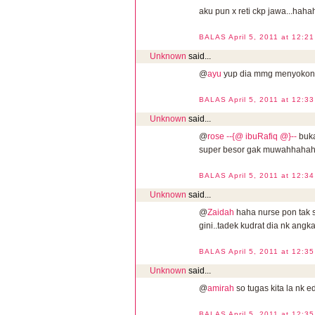
aku pun x reti ckp jawa...haha
BALAS
April 5, 2011 at 12:2
Unknown
said...
@
ayu
yup dia mmg menyokong
BALAS
April 5, 2011 at 12:3
Unknown
said...
@
rose --{@ ibuRafiq @}--
buka
super besor gak muwahhaha
BALAS
April 5, 2011 at 12:3
Unknown
said...
@
Zaidah
haha nurse pon tak 
gini..tadek kudrat dia nk angka
BALAS
April 5, 2011 at 12:3
Unknown
said...
@
amirah
so tugas kita la nk 
BALAS
April 5, 2011 at 12:3