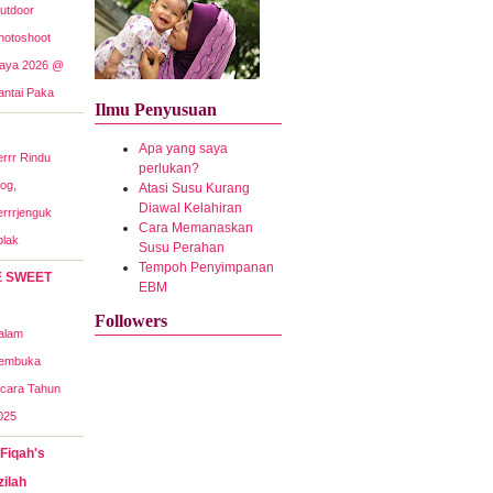
utdoor
hotoshoot
aya 2026 @
antai Paka
Ilmu Penyusuan
Apa yang saya
errr Rindu
perlukan?
log,
Atasi Susu Kurang
Diawal Kelahiran
errrjenguk
Cara Memanaskan
plak
Susu Perahan
Tempoh Penyimpanan
E SWEET
EBM
Followers
alam
embuka
icara Tahun
025
 Fiqah's
zilah