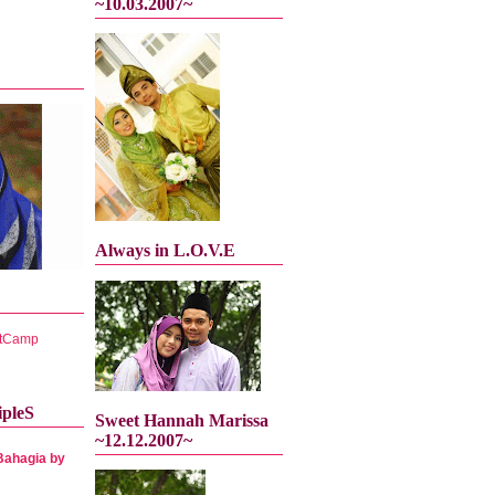
~10.03.2007~
Always in L.O.V.E
tCamp
ipleS
Sweet Hannah Marissa
~12.12.2007~
Bahagia by