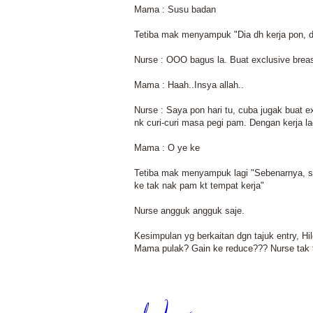
Mama : Susu badan
Tetiba mak menyampuk "Dia dh kerja pon, di
Nurse : OOO bagus la. Buat exclusive breas
Mama : Haah..Insya allah..
Nurse : Saya pon hari tu, cuba jugak buat e
nk curi-curi masa pegi pam. Dengan kerja lag
Mama : O ye ke
Tetiba mak menyampuk lagi "Sebenarnya, s
ke tak nak pam kt tempat kerja"
Nurse angguk angguk saje.
Kesimpulan yg berkaitan dgn tajuk entry, Hil
Mama pulak? Gain ke reduce??? Nurse tak