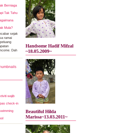
ak Berniaga
api Tak Tahu
agaimana
ak Mula?
cabar sejak
sa ramai
 peluang
Handsome Hadif Mifzal
apatan
income. Dah
~18.05.2009~
tiviti wajib
epas check-in
 swimming
Beautiful Hilda
Marissa~13.03.2011~
ool