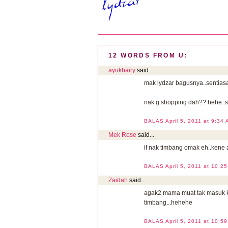
12 WORDS FROM U:
ayukhairy
said...
mak lydzar bagusnya..sentias
nak g shopping dah?? hehe..sa
BALAS
April 5, 2011 at 9:34
Mek Rose
said...
if nak timbang omak eh..kene
BALAS
April 5, 2011 at 10:2
Zaidah
said...
agak2 mama muat tak masuk ka
timbang...hehehe
BALAS
April 5, 2011 at 10:5