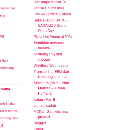
y
Hari tanpa siaran TV
Tadika Delima Ilmu
engalaman
Day 44 - Officially abes!
mrah
Sekejapan di DARC -
SARAKIDS Grand
Open Day
og
Pizza Hut Promo at 50%
Sendirian bersama
mereka
Nuffnang : My first
cheque
4 Hari
Wordless Wednesday
erpantang
Transporting EBM dari
kampung ke rumah
Simple Majlis for Hilda
Marissa & Aisyah
rsama
Humaira
Kalau - Part II
ebih 3 tahun
Jumaat sudah
lat di kerusi,
MODU : Sarakids new
product
ekarang tidak
Blogger
gi!
Kalau..