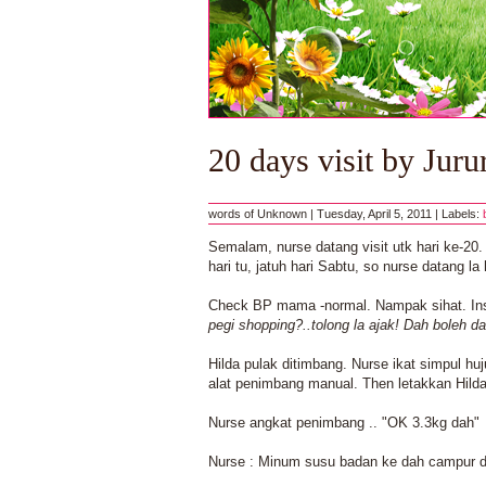
20 days visit by Jur
words of
Unknown
|
Tuesday, April 5, 2011
|
Labels:
Semalam, nurse datang visit utk hari ke-20. 
hari tu, jatuh hari Sabtu, so nurse datang l
Check BP mama -normal. Nampak sihat. In
pegi shopping?..tolong la ajak! Dah boleh d
Hilda pulak ditimbang. Nurse ikat simpul huj
alat penimbang manual. Then letakkan Hild
Nurse angkat penimbang
.. "OK 3.3kg dah"
Nurse : Minum susu badan ke dah campur 