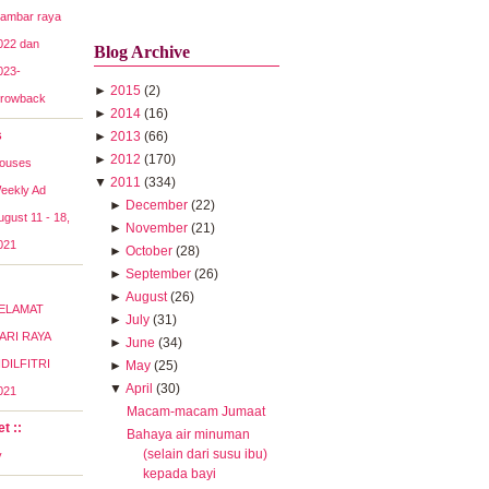
ambar raya
022 dan
Blog Archive
023-
►
2015
(2)
hrowback
►
2014
(16)
s
►
2013
(66)
►
2012
(170)
ouses
▼
2011
(334)
eekly Ad
►
December
(22)
ugust 11 - 18,
►
November
(21)
021
►
October
(28)
►
September
(26)
►
August
(26)
ELAMAT
►
July
(31)
ARI RAYA
►
June
(34)
IDILFITRI
►
May
(25)
▼
April
(30)
021
Macam-macam Jumaat
t ::
Bahaya air minuman
(selain dari susu ibu)
y
kepada bayi