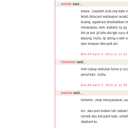
amirah
said...
waaa...cayalah acik.org kata o
telah diracuni walaupun ana
kuang..agaknya disebabkan ke
melampau..heh..kakak2 sy yg 
bln je kut..jd bila dia tgk cuc
tepung..huhu..tp skrng x dah 
dan simpan dlm peti ais
BALAS
April 5, 2011 at 11:3
Unknown
said...
nnti cukup sebulan kene p cucu
perut kan...huhu
BALAS
April 5, 2011 at 11:5
wahida
said...
hehehe...mak menyampuk..nasi
err...aku pun bukan lah sabak
nenek aku kat parit satu, uma
stadium tu..