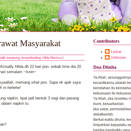
urawat Masyarakat
Contributors
Lydzar
Unknown
balik kampung
,
breastfeeding
,
Hilda Marissa
|
Actually Hilda dh 22 hari pon..sebab time dia 20
Doa Dhuha
a hari semalam ~Isnin~
Ya Allah, sesungguhny
syaallah, memang sihat pon.
Sapa nk ajak saya
kecantikanny adalah k
ah ni hehehe!
keindahan itu keindaha
kekuasaan itu kekuasa
ung napkin, lipat jadi bentuk 3 segi dan pasang
Ya Allah, jika rezekiku 
a dalam napkin tu.
bumi, keluarkanlah,
jika sukar, permudahkan
dekatkanlah.
Berkat waktu dhuha, ke
dah?
limpahkan kepadaku se
hamba-hambaMu yang 