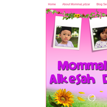
Home
About MommaLydzar
Blog Se