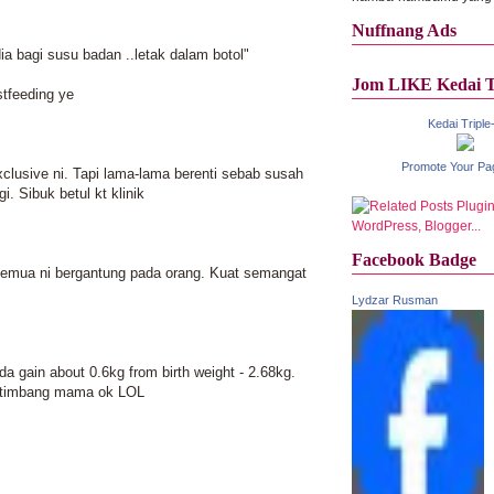
Nuffnang Ads
a bagi susu badan ..letak dalam botol"
Jom LIKE Kedai T
tfeeding ye
Kedai Triple
Promote Your Pa
xclusive ni. Tapi lama-lama berenti sebab susah
i. Sibuk betul kt klinik
Facebook Badge
emua ni bergantung pada orang. Kuat semangat
Lydzar Rusman
da gain about 0.6kg from birth weight - 2.68kg.
 timbang mama ok LOL