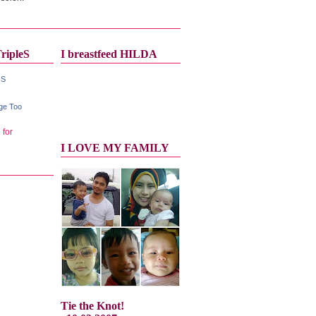
ripleS
I breastfeed HILDA
-S
ge Too
I LOVE MY FAMILY
Tie the Knot!