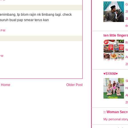
G
2
nimbang, tp blom rajin nk timbang lagi. check
2
suruh buat pap smear terus kan
t
6 PM
ten little finger
R
W
 PM
A
2
♥SYANI♥
S
Home
Older Post
H
A
2
:: Woman Secre
My personal stor