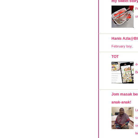
my sweet stor
P
u
Hanis Azla@Bl
February boy..
TOT
4
B
Jom masak be
anak-anak!
L
so
s
la