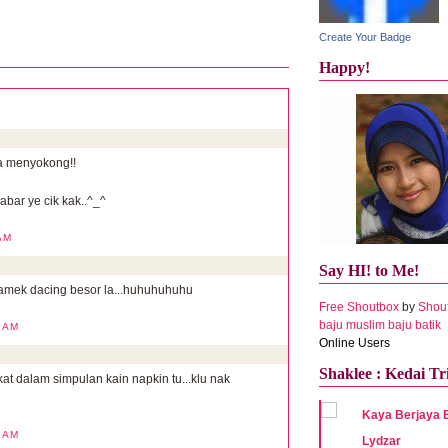
Create Your Badge
Happy!
a menyokong!!
bar ye cik kak..^_^
 AM
Say HI! to Me!
 amek dacing besor la...huhuhuhuhu
Free Shoutbox
by
Shou
baju muslim
baju batik
5 AM
Online Users
Shaklee : Kedai Tr
t dalam simpulan kain napkin tu...klu nak
Kaya Berjaya 
9 AM
Lydzar